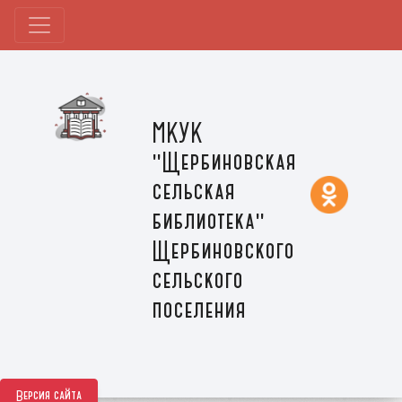
МКУК
"Щербиновская
сельская
библиотека"
Щербиновского
сельского
поселения
Версия сайта