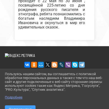
проходит с 22 мая по 30 июня
,
посвящённой 225-летию со дня
рождения русского писателя и
этнографа, ребята познакомились с
богатым наследием Владимира
Ивановича и окунуться в мир его
удивительных сказок.
Пользуясь нашим сайтом, вы соглашаетесь с политикой
обработки персональных данных а также с тем что наш веб-
2026 Г. SEL-BIBL.SHERBOK.RU
сайт и другие подключенные к веб-сайту сторонние сервисы
ВХОД
используют cookies такие как Яндекс Метрика, "Госуслуги",
КАРТА САЙТА
"PRO.Культура", "Спутник аналитика".
^
ПОЛИТИКА ОБРАБОТКИ ПЕРСОНАЛЬНЫХ ДАННЫХ
Подробнее
СДЕЛАНО НА KUBCMS
РАЗРАБОТКА И ПОДДЕРЖКА